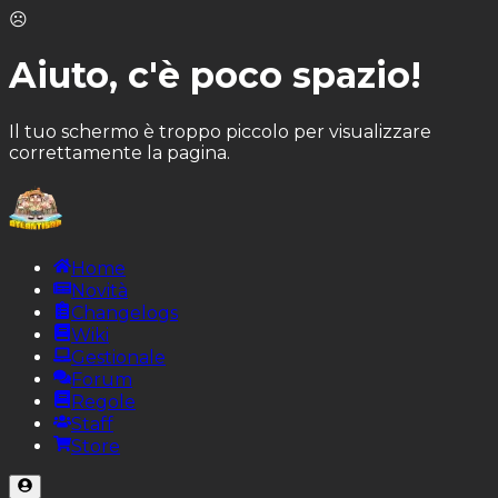
☹️
Aiuto, c'è poco spazio!
Il tuo schermo è troppo piccolo per visualizzare
correttamente la pagina.
Home
Novità
Changelogs
Wiki
Gestionale
Forum
Regole
Staff
Store